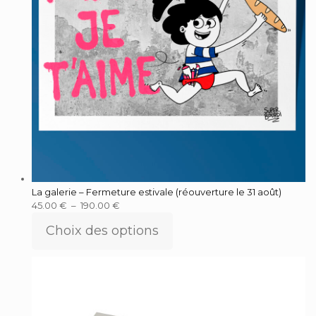
La galerie – Fermeture estivale (réouverture le 31 août)
45.00
€
–
190.00
€
Choix des options