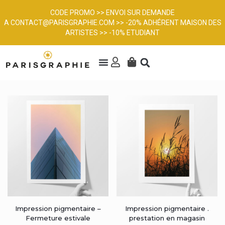
CODE PROMO >> ENVOI SUR DEMANDE
A
CONTACT@PARISGRAPHIE.COM
>> -20% ADHÉRENT MAISON DES
ARTISTES >> -10% ETUDIANT
Impression pigmentaire –
Impression pigmentaire .
Fermeture estivale
prestation en magasin