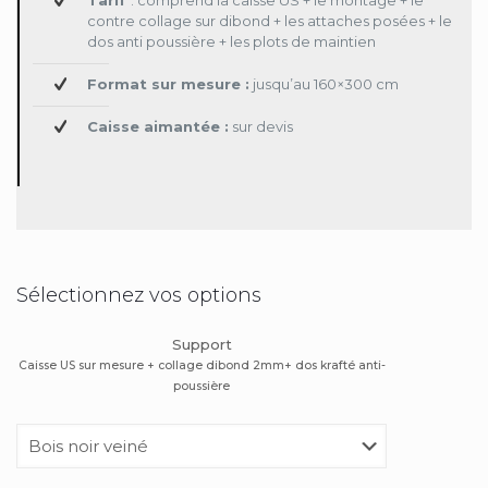
Tarif
: comprend la caisse US + le montage + le
contre collage sur dibond + les attaches posées + le
dos anti poussière + les plots de maintien
Format sur mesure :
jusqu’au 160×300 cm
Caisse aimantée :
sur devis
Sélectionnez vos options
Support
Caisse US sur mesure + collage dibond 2mm+ dos krafté anti-
poussière