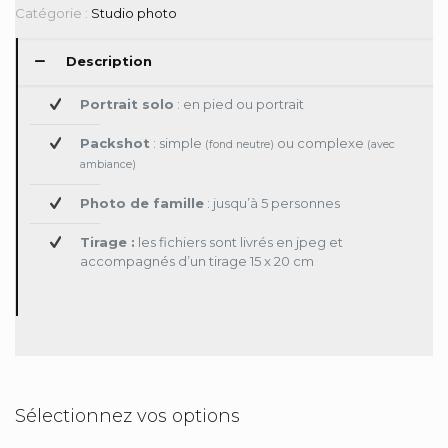
Catégorie :
Studio photo
Description
Portrait solo
: en pied ou portrait
Packshot
: simple
ou complexe
(fond neutre)
(avec
ambiance)
Photo de famille
: jusqu’à 5 personnes
Tirage :
les fichiers sont livrés en jpeg et
accompagnés d’un tirage 15 x 20 cm
Sélectionnez vos options