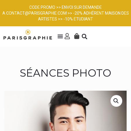
CODE PROMO >> ENVOI SUR DEMANDE
A
CONTACT@PARISGRAPHIE.COM
>> -20% ADHÉRENT MAISON DES
ARTISTES >> -10% ETUDIANT
SÉANCES PHOTO